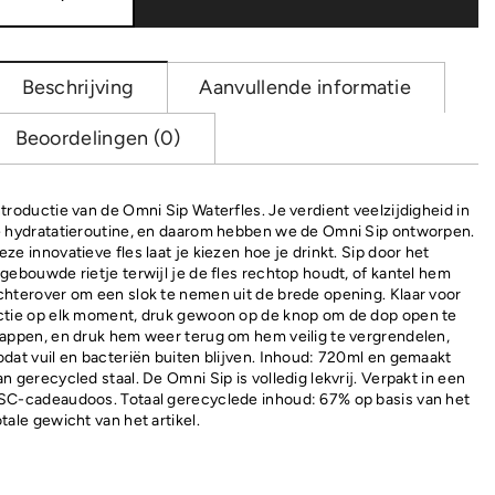
RCS
Recycled
RVS
waterfles
Beschrijving
Aanvullende informatie
720ML
aantal
Beoordelingen (0)
ntroductie van de Omni Sip Waterfles. Je verdient veelzijdigheid in
e hydratatieroutine, en daarom hebben we de Omni Sip ontworpen.
eze innovatieve fles laat je kiezen hoe je drinkt. Sip door het
ngebouwde rietje terwijl je de fles rechtop houdt, of kantel hem
chterover om een slok te nemen uit de brede opening. Klaar voor
ctie op elk moment, druk gewoon op de knop om de dop open te
lappen, en druk hem weer terug om hem veilig te vergrendelen,
odat vuil en bacteriën buiten blijven. Inhoud: 720ml en gemaakt
an gerecycled staal. De Omni Sip is volledig lekvrij. Verpakt in een
SC-cadeaudoos. Totaal gerecyclede inhoud: 67% op basis van het
otale gewicht van het artikel.