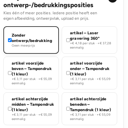
ontwerp-/bedrukkingsposities
Kies één of meer posities. Iedere positie heeft een
eigen afbeelding, ontwerpvlak, upload en prijs.
artikel – Laser
Zonder
gravering 360°
ontwerp/bedrukking
+€ 4,18 per stuk · +€ 37,28
Geen meerprijs
eenmalig
artikel voorzijde
artikel voorzijde
boven – Tampondruk
onder – Tampondruk
(1 kleur)
(1 kleur)
+€ 3,11 per stuk · +€ 55,09
+€ 3,11 per stuk · +€ 55,09
eenmalig
eenmalig
artikel achterzijde
artikel achterzijde
midden – Tampondruk
beneden –
(1 kleur)
Tampondruk (1 kleur)
+€ 3,11 per stuk · +€ 55,09
+€ 3,11 per stuk · +€ 55,09
eenmalig
eenmalig