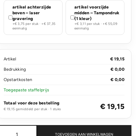
artikel achterzijde
artikel voorzijde
boven – laser
midden – Tampondruk
gravering
(1 kleur)
+€ 3,75 per stuk · +€ 37,35
+€ 3,11 per stuk · +€ 55,09
eenmalig
eenmalig
Artikel
€ 19,15
Bedrukking
€ 0,00
Opstartkosten
€ 0,00
Toegepaste staffelprijs
Totaal voor deze bestelling
€ 19,15
€ 19,15 gemiddeld per stuk · 1 stuks
Omni
Sip
TOEVOEGEN AAN WINKELWAGEN