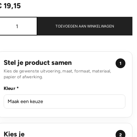
€
19,15
Omni
Sip
TOEVOEGEN AAN WINKELWAGEN
RCS
Recycled
RVS
waterfles
720ML
aantal
Stel je product samen
1
Kies de gewenste uitvoering, maat, formaat, materiaal,
papier of afwerking.
Kleur *
Kies je
2