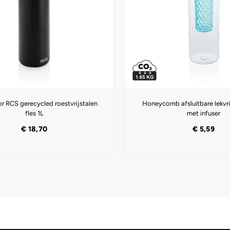
or RCS gerecycled roestvrijstalen
Honeycomb afsluitbare lekvri
fles 1L
met infuser
€
18,70
€
5,59