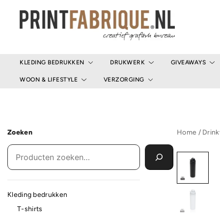
Ga
naar
de
inhoud
Print Fabrique
KLEDING BEDRUKKEN
DRUKWERK
GIVEAWAYS
WOON & LIFESTYLE
VERZORGING
Zoeken
Home
/
Drin
Kleding bedrukken
T-shirts