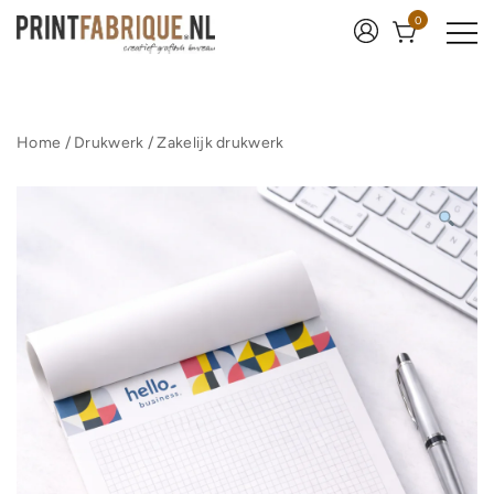
Ga
0
naar
de
inhoud
Print Fabrique
Home
/
Drukwerk
/
Zakelijk drukwerk