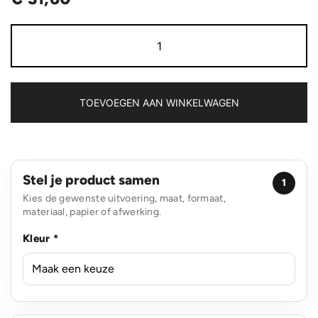
Modern
15.6"
USB
&
RFID
laptop
TOEVOEGEN AAN WINKELWAGEN
rugzak
PVC
vrij
aantal
Stel je product samen
1
Kies de gewenste uitvoering, maat, formaat,
materiaal, papier of afwerking.
Kleur *