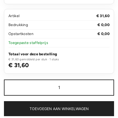
Artikel
€ 31,60
Bedrukking
€ 0,00
Opstartkosten
€ 0,00
Toegepaste staffelprijs
Totaal voor deze bestelling
€ 31,60 gemiddeld per stuk · 1 stuks
€ 31,60
Modern
15.6"
USB
&
RFID
laptop
TOEVOEGEN AAN WINKELWAGEN
rugzak
PVC