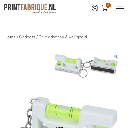
Ga
0
naar
de
inhoud
Print Fabrique
Home
/
Gadgets
/
Gereedschap & Veiligheid