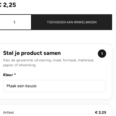
€
2,25
Micki
GRS
TOEVOEGEN AAN WINKELWAGEN
6-
delige
set
infinity
kleurpotloodset
met
Stel je product samen
1
boekje
Kies de gewenste uitvoering, maat, formaat, materiaal,
aantal
papier of afwerking.
Kleur *
Artikel
€ 2,25