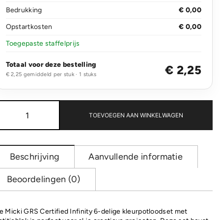
Bedrukking
€ 0,00
Opstartkosten
€ 0,00
Toegepaste staffelprijs
Totaal voor deze bestelling
€ 2,25
€ 2,25 gemiddeld per stuk · 1 stuks
Micki
GRS
TOEVOEGEN AAN WINKELWAGEN
6-
delige
set
infinity
Beschrijving
Aanvullende informatie
kleurpotloodset
met
Beoordelingen (0)
boekje
aantal
e Micki GRS Certified Infinity 6-delige kleurpotloodset met