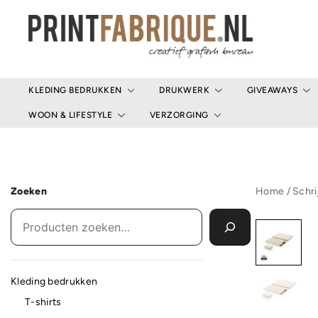
Ga
naar
de
inhoud
Print Fabrique
KLEDING BEDRUKKEN
DRUKWERK
GIVEAWAYS
WOON & LIFESTYLE
VERZORGING
Zoeken
Home
/
Schri
Kleding bedrukken
T-shirts