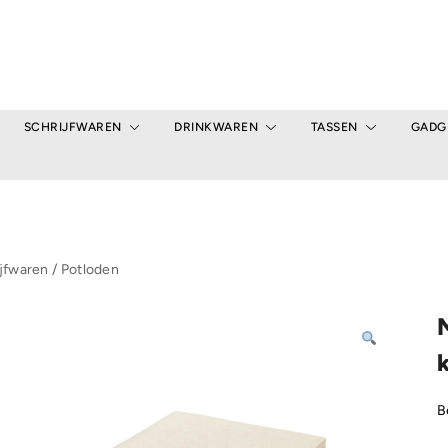
SCHRIJFWAREN
DRINKWAREN
TASSEN
GADG
jfwaren
/
Potloden
M
B