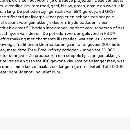
otitieblok is perfect voor al je creatieve projecten. Deze set bevat
es levendige kleuren: rood, geel, blauw, groen, oranje en zwart, elk
 cm lang. De potloden zijn gemaakt van 69% gerecycled GRS-
ecertificeerd melkverpakkingspapier en hebben een soepele
rafietpunt voor gemakkelijk kleuren. Bij de potloden is een
otitieblok met 50 bladen inbegrepen, perfect voor schetsen of het
pschrijven van ideeën. De potloden worden geleverd in FSC®
raftverpakking met charmante illustraties, wat een leuk accent
oevoegt. Traditionele kleurpotloden gaan tot ongeveer 200 meter
ee, maar deze Tree-Free Infinity potloden kunnen tot 20.000
eter schrijven. Ze produceren een soepele lijn, zijn gemakkelijk
it te vegen en gaan tot 100 gewone kleurpotloden langer mee, wat
e een slimme keuze maakt voor langdurige creativiteit. Tot 20.000
eter schrijfgenot. Inclusief gum.