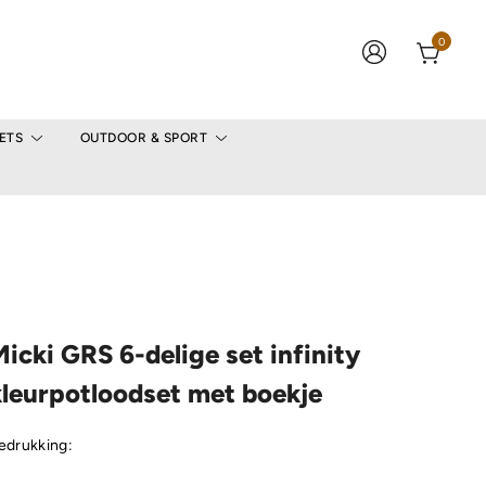
0
ETS
OUTDOOR & SPORT
icki GRS 6-delige set infinity
kleurpotloodset met boekje
edrukking: