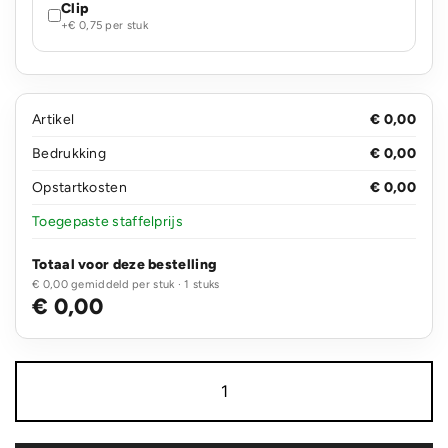
Clip
+€ 0,75 per stuk
Artikel
€ 0,00
Bedrukking
€ 0,00
Opstartkosten
€ 0,00
Toegepaste staffelprijs
Totaal voor deze bestelling
€ 0,00 gemiddeld per stuk · 1 stuks
€ 0,00
Metalen
balpen
bamboe
in
koker