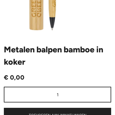
Metalen balpen bamboe in
koker
€
0,00
Metalen
balpen
bamboe
in
koker
aantal