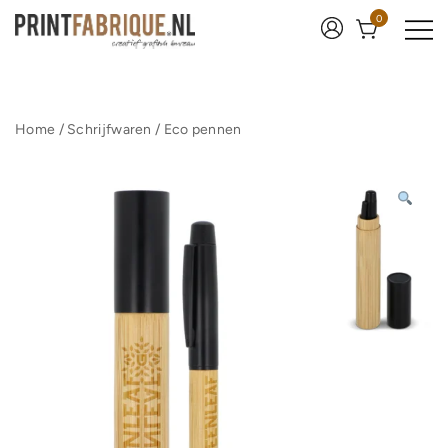
Ga
0
naar
de
inhoud
Print Fabrique
Home
/
Schrijfwaren
/
Eco pennen