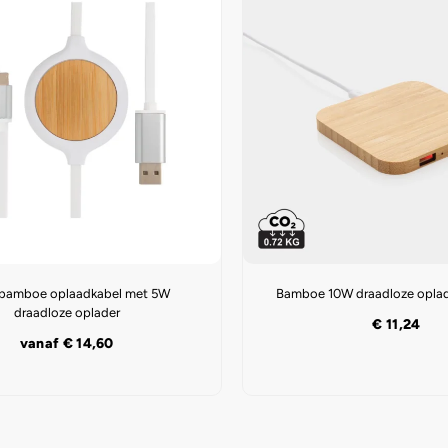
1 bamboe oplaadkabel met 5W
Bamboe 10W draadloze opla
draadloze oplader
€
11,24
vanaf
€
14,60