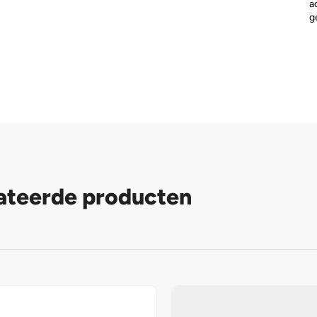
a
g
ateerde producten