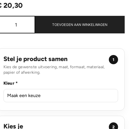
€
20,30
Magnetix
RCS
TOEVOEGEN AAN WINKELWAGEN
rplastic
5000
mah
magnetische
powerbank
aantal
Stel je product samen
1
Kies de gewenste uitvoering, maat, formaat, materiaal,
papier of afwerking.
Kleur *
Kies je
2