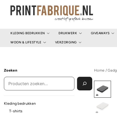
Ga
naar
de
inhoud
Print Fabrique
KLEDING BEDRUKKEN
DRUKWERK
GIVEAWAYS
WOON & LIFESTYLE
VERZORGING
Zoeken
Home
/
Gadg
Kleding bedrukken
T-shirts