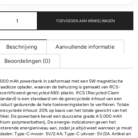
Magnetix
RCS
TOEVOEGEN AAN WINKELWAGEN
rplastic
5000
mah
magnetische
Beschrijving
Aanvullende informatie
powerbank
aantal
Beoordelingen (0)
.000 mAh powerbank in zakformaat met een 5W magnetische
raadloze oplader, waarvan de behuizing is gemaakt van RCS-
ecertificeerd gerecycled ABS-plastic. RCS (Recycled Claim
tandard) is een standaard om de gerecyclede inhoud van een
roduct gedurende de hele toeleveringsketen te verifiëren. Totale
erecyclede inhoud: 20% op basis van het totale gewicht van het
rtikel. De powerbank bevat een duurzame grade A 5.000 mAh
ithium-polymeerbatterij. De energie-indicatoren geven het
esterende energieniveau aan, zodat je altijd weet wanneer je moet
pladen. Type-C invoer: 5V/2.4A; Type-C uitvoer: 5V/2A. Artikel en