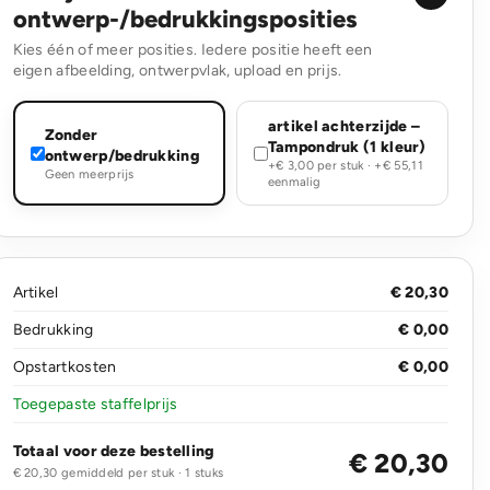
ontwerp-/bedrukkingsposities
Kies één of meer posities. Iedere positie heeft een
eigen afbeelding, ontwerpvlak, upload en prijs.
artikel achterzijde –
Zonder
Tampondruk (1 kleur)
ontwerp/bedrukking
+€ 3,00 per stuk · +€ 55,11
Geen meerprijs
eenmalig
Artikel
€ 20,30
Bedrukking
€ 0,00
Opstartkosten
€ 0,00
Toegepaste staffelprijs
Totaal voor deze bestelling
€ 20,30
€ 20,30 gemiddeld per stuk · 1 stuks