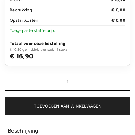
Bedrukking
€ 0,00
Opstartkosten
€ 0,00
Toegepaste staffelprijs
Totaal voor deze bestelling
€ 16,90 gemiddeld per stuk · 1 stuks
€ 16,90
LumaRise
RCS
gerecycled
plastic
wekker
met
TOEVOEGEN AAN WINKELWAGEN
witte
ruis
aantal
Beschrijving