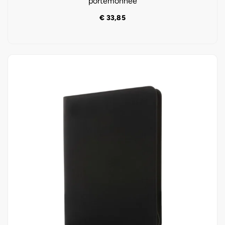
portemonnee
€
33,85