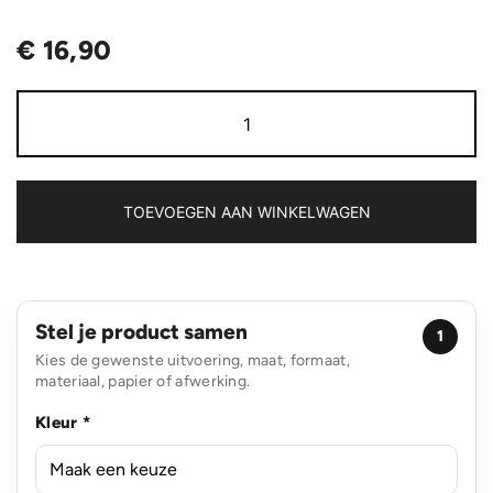
€
16,90
LumaRise
RCS
gerecycled
plastic
wekker
met
TOEVOEGEN AAN WINKELWAGEN
witte
ruis
aantal
Stel je product samen
1
Kies de gewenste uitvoering, maat, formaat,
materiaal, papier of afwerking.
Kleur *