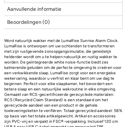
Aanvullende informatie
Beoordelingen (0)
Word natuurlijk wakker met de LumaRise Sunrise Alarm Clock.
LumaRise is ontworpen om uw ochtenden te transformeren
met zijn rustgevende zonsopgangsimulatie, die geleidelijk
helderder wordt om u te helpen natuurlijk en rustig wakker te
worden. De geïntegreerde white noise-functie biedt zes
kalmerende geluiden om de perfecte omgeving te creëren voor
een verkwikkende slaap. LumaRise zorgt voor een energieke
wekervaring, waardoor u verfrist en klaar bent om uw dag te
beginnen. Perfect voor elke slaapkamer, het bevordert een
betere slaap en een natuurlijke wekroutine in elke omgeving.
Gemaakt van RCS-gecertificeerde gerecyclede materialen.
RCS (Recycled Claim Standard) is een standaard om het
gerecyclede aandeel van een product in de gehele
toeleveringsketen te verifiëren. Totaal gerecycled aandeel: 58%
op basis van het totale artikelgewicht. Artikel en accessoires
zijn PVC-vrij en verpakt in FSC®-verpakking. Inclusief 120 cm
USB A naar USB C-kabel gemaakt van gerecycled TPE.