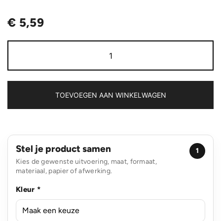
€
5,59
Limio
RCS
rplastic
draagbare
oplaadbare
tafellamp
TOEVOEGEN AAN WINKELWAGEN
aantal
Stel je product samen
1
Kies de gewenste uitvoering, maat, formaat,
materiaal, papier of afwerking.
Kleur *