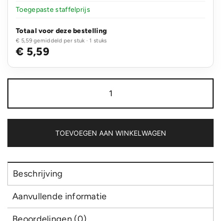
Toegepaste staffelprijs
Totaal voor deze bestelling
€ 5,59 gemiddeld per stuk · 1 stuks
€ 5,59
Limio
RCS
rplastic
draagbare
oplaadbare
tafellamp
TOEVOEGEN AAN WINKELWAGEN
aantal
Beschrijving
Aanvullende informatie
Beoordelingen (0)