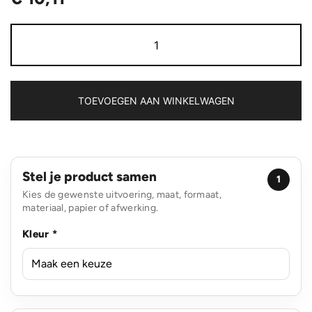
Lekvrije
isoleer
fles
met
kurk
aantal
TOEVOEGEN AAN WINKELWAGEN
Stel je product samen
1
Kies de gewenste uitvoering, maat, formaat,
materiaal, papier of afwerking.
Kleur *