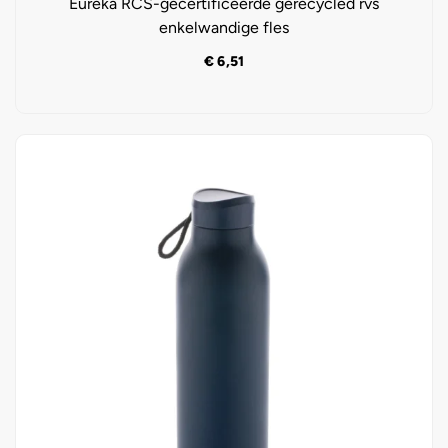
Eureka RCS-gecertificeerde gerecycled rvs
enkelwandige fles
€
6,51