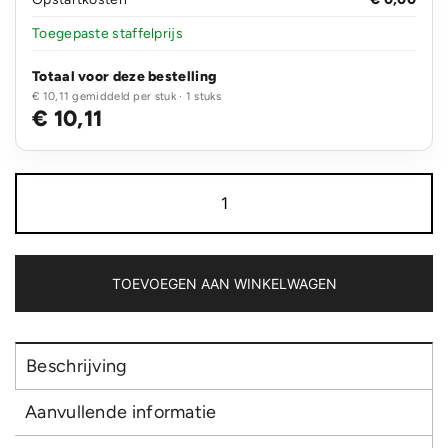
Toegepaste staffelprijs
Totaal voor deze bestelling
€ 10,11 gemiddeld per stuk · 1 stuks
€ 10,11
Lekvrije
isoleer
fles
met
kurk
aantal
TOEVOEGEN AAN WINKELWAGEN
Beschrijving
Aanvullende informatie