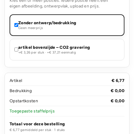
Kies één of meer posities. Iedere positie heeft een
eigen afbeelding, ontwerpvlak, upload en prijs.
Zonder ontwerp/bedrukking
Geen meerprijs
artikel bovenzijde – CO2 gravering
+€ 3,26 per stuk · +€ 37,21 eenmalig
Artikel
€ 6,77
Bedrukking
€ 0,00
Opstartkosten
€ 0,00
Toegepaste staffelprijs
Totaal voor deze bestelling
€ 6,77 gemiddeld per stuk · 1 stuks