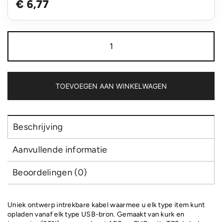
€ 6,77
Kurk
6-
in-
1
oprolbare
kabel
TOEVOEGEN AAN WINKELWAGEN
aantal
Beschrijving
Aanvullende informatie
Beoordelingen (0)
Uniek ontwerp intrekbare kabel waarmee u elk type item kunt
opladen vanaf elk type USB-bron. Gemaakt van kurk en