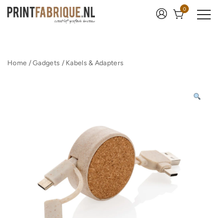
Ga
0
naar
de
inhoud
Print Fabrique
Home
/
Gadgets
/
Kabels & Adapters