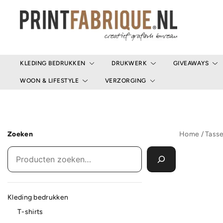
Ga
naar
de
inhoud
Print Fabrique
KLEDING BEDRUKKEN
DRUKWERK
GIVEAWAYS
WOON & LIFESTYLE
VERZORGING
Zoeken
Home
/
Tass
Kleding bedrukken
T-shirts