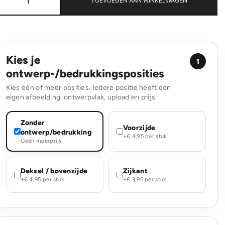
TOEVOEGEN AAN WINKELWAGEN
vierkant
22x18x18cm
aantal
Kies je
1
ontwerp-/bedrukkingsposities
Kies één of meer posities. Iedere positie heeft een
eigen afbeelding, ontwerpvlak, upload en prijs.
Zonder
Voorzijde
ontwerp/bedrukking
+€ 4,95 per stuk
Geen meerprijs
Deksel / bovenzijde
Zijkant
+€ 4,95 per stuk
+€ 3,95 per stuk