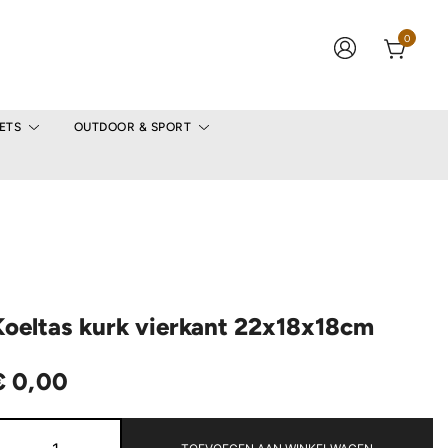
0
ETS
OUTDOOR & SPORT
Koeltas kurk vierkant 22x18x18cm
€
0,00
Koeltas
kurk