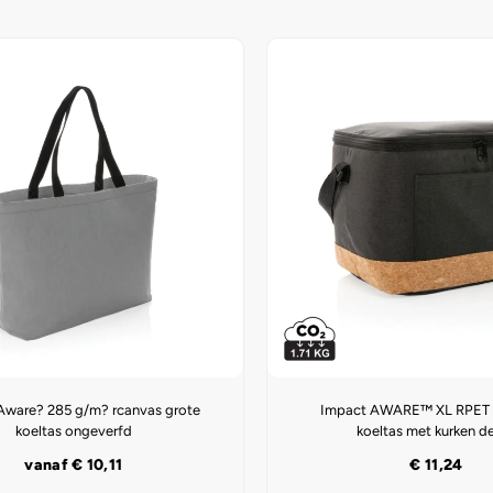
Aware? 285 g/m? rcanvas grote
Impact AWARE™ XL RPET 
koeltas ongeverfd
koeltas met kurken de
vanaf
€
10,11
€
11,24