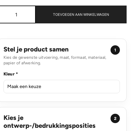
Kazu
AWARE™
TOEVOEGEN AAN WINKELWAGEN
RPET
basic
weekendtas
aantal
Stel je product samen
1
Kies de gewenste uitvoering, maat, formaat, materiaal,
papier of afwerking.
Kleur *
Kies je
2
ontwerp-/bedrukkingsposities