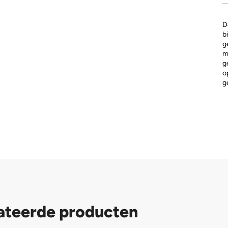
D
b
g
m
g
o
g
ateerde producten