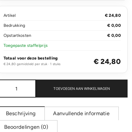
Artikel
€ 24,80
Bedrukking
€ 0,00
Opstartkosten
€ 0,00
Toegepaste staffelprijs
Totaal voor deze bestelling
€ 24,80
€ 24,80 gemiddeld per stuk · 1 stuks
Kazu
AWARE™
TOEVOEGEN AAN WINKELWAGEN
RPET
basic
weekendtas
aantal
Beschrijving
Aanvullende informatie
Beoordelingen (0)