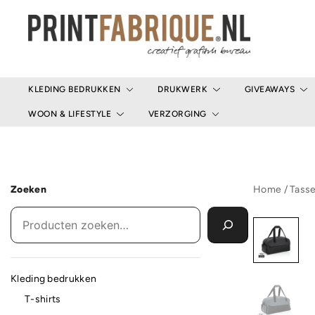
Ga
naar
de
inhoud
Print Fabrique
KLEDING BEDRUKKEN
DRUKWERK
GIVEAWAYS
WOON & LIFESTYLE
VERZORGING
Zoeken
Home
/
Tass
Kleding bedrukken
T-shirts