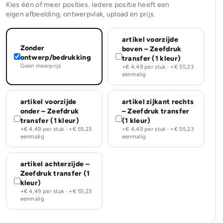
Kies één of meer posities. Iedere positie heeft een
eigen afbeelding, ontwerpvlak, upload en prijs.
artikel voorzijde
Zonder
boven – Zeefdruk
ontwerp/bedrukking
transfer (1 kleur)
Geen meerprijs
+€ 4,49 per stuk · +€ 55,23
eenmalig
artikel voorzijde
artikel zijkant rechts
onder – Zeefdruk
– Zeefdruk transfer
transfer (1 kleur)
(1 kleur)
+€ 4,49 per stuk · +€ 55,23
+€ 4,49 per stuk · +€ 55,23
eenmalig
eenmalig
artikel achterzijde –
Zeefdruk transfer (1
kleur)
+€ 4,49 per stuk · +€ 55,23
eenmalig