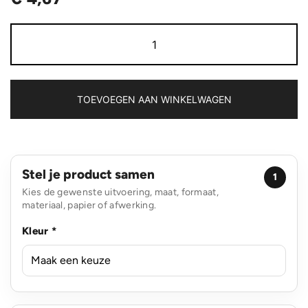
Impact
softcover
steenpapier
notitieboek
A5
aantal
TOEVOEGEN AAN WINKELWAGEN
Stel je product samen
1
Kies de gewenste uitvoering, maat, formaat,
materiaal, papier of afwerking.
Kleur *