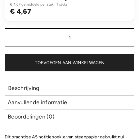
€ 4,67 gemiddeld per stuk · 1 stuks
€ 4,67
Impact
softcover
steenpapier
notitieboek
A5
aantal
TOEVOEGEN AAN WINKELWAGEN
Beschrijving
Aanvullende informatie
Beoordelingen (0)
Dit prachtige A5 notitieboekje van steenpapier gebruikt nul