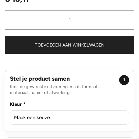
Impact
dubbelwandige
borosilicaat
glazen
drinkfles
aantal
TOEVOEGEN AAN WINKELWAGEN
Stel je product samen
1
Kies de gewenste uitvoering, maat, formaat,
materiaal, papier of afwerking.
Kleur *