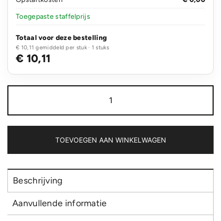
Toegepaste staffelprijs
Totaal voor deze bestelling
€ 10,11 gemiddeld per stuk · 1 stuks
€ 10,11
Impact
dubbelwandige
borosilicaat
glazen
drinkfles
aantal
TOEVOEGEN AAN WINKELWAGEN
Beschrijving
Aanvullende informatie