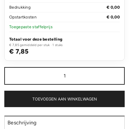
Bedrukking
€ 0,00
Opstartkosten
€ 0,00
Toegepaste staffelprijs
Totaal voor deze bestelling
€ 7,85 gemiddeld per stuk · 1 stuks
€ 7,85
Impact
Aware™
recycled
canvas
XL
draagtas
TOEVOEGEN AAN WINKELWAGEN
240gsm
ongeverfd
aantal
Beschrijving