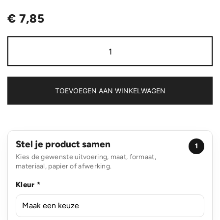
€
7,85
Impact
Aware™
recycled
canvas
XL
draagtas
TOEVOEGEN AAN WINKELWAGEN
240gsm
ongeverfd
aantal
Stel je product samen
1
Kies de gewenste uitvoering, maat, formaat,
materiaal, papier of afwerking.
Kleur *