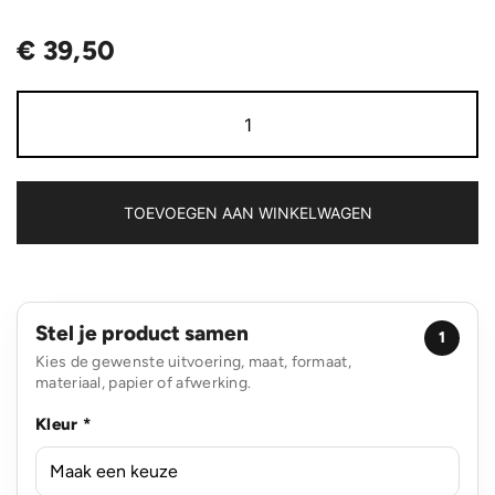
€
39,50
Impact
AWARE™
1200D
Minimalist
15.6"
laptoprugzak
TOEVOEGEN AAN WINKELWAGEN
aantal
Stel je product samen
1
Kies de gewenste uitvoering, maat, formaat,
materiaal, papier of afwerking.
Kleur *