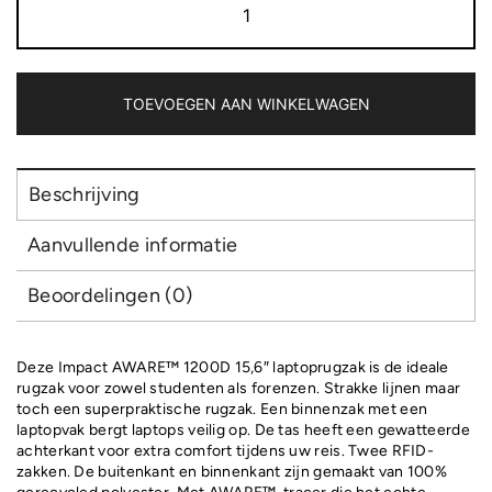
AWARE™
1200D
Minimalist
15.6"
laptoprugzak
TOEVOEGEN AAN WINKELWAGEN
aantal
Beschrijving
Aanvullende informatie
Beoordelingen (0)
Deze Impact AWARE™ 1200D 15,6″ laptoprugzak is de ideale
rugzak voor zowel studenten als forenzen. Strakke lijnen maar
toch een superpraktische rugzak. Een binnenzak met een
laptopvak bergt laptops veilig op. De tas heeft een gewatteerde
achterkant voor extra comfort tijdens uw reis. Twee RFID-
zakken. De buitenkant en binnenkant zijn gemaakt van 100%