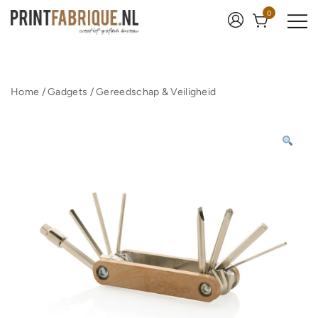
Ga
0
naar
de
inhoud
Print Fabrique
Home
/
Gadgets
/
Gereedschap & Veiligheid