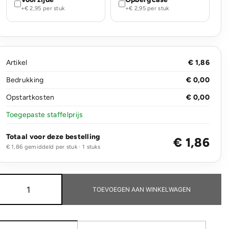
+€ 2,95 per stuk
+€ 2,95 per stuk
Artikel
€ 1,86
Bedrukking
€ 0,00
Opstartkosten
€ 0,00
Toegepaste staffelprijs
Totaal voor deze bestelling
€ 1,86
€ 1,86 gemiddeld per stuk · 1 stuks
Hervulbaar
RCS
TOEVOEGEN AAN WINKELWAGEN
gerecycled
plastic
professioneel
afbreekmes