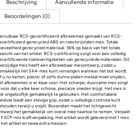
Beschrijving
Aanvullende informatie
aantal
Beoordelingen (0)
ervulbaar RCS-gecertificeerd afbreekmes gemaakt van RCS-
ecertificeerd gerecycled ABS en roestvrijstalen mes. Totale
oeveelheid gerecycled materiaal: 36% op basis van het totale
ewicht van het artikel. RCS-certificering zorgt voor een volledig
ecertificeerde toeleveringsketen van gerecyclede materialen. Dit
eelzijdige mes heeft een afbreekbaar mesontwerp, zodat u
emakkelijk het SK4-mes kunt vervangen wanneer het bot wordt.
f u nu karton, plastic of zelfs dunne platen metaal moet snijden,
et afbreekmes is er klaar voor. Het scherpe, duurzame mes zorgt
rvoor dat u elke keer schone, precieze sneden krijgt. Het mes is
ok ongelooflijk gemakkelijk te gebruiken. Het comfortabele
andvat biedt een stevige grip, zodat u volledige controle kunt
ehouden terwijl u snijdt. Bovendien maakt het lichtgewicht
ntwerp het gemakkelijk om overal mee naartoe te nemen. Verpakt
n FSC®-mix kraftverpakking. Het artikel wordt geleverd met 1 mes
n het artikel en twee extra messen.