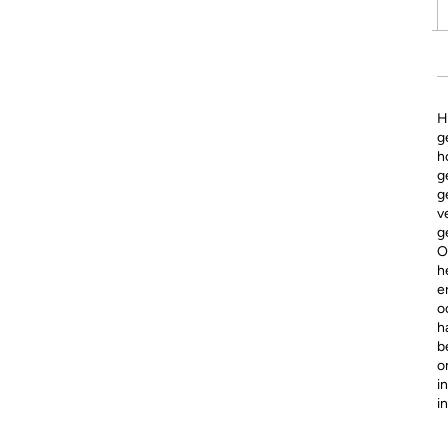
H
g
h
g
g
v
g
O
h
e
o
h
b
o
i
i