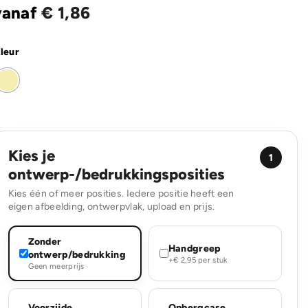
vanaf
€
1,86
leur
Kies je
1
ontwerp-/bedrukkingsposities
Kies één of meer posities. Iedere positie heeft een
eigen afbeelding, ontwerpvlak, upload en prijs.
Zonder
Handgreep
ontwerp/bedrukking
+€ 2,95 per stuk
Geen meerprijs
Voorzijde
Opbergcase