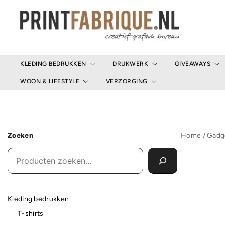
Ga
naar
de
inhoud
Print Fabrique
KLEDING BEDRUKKEN
DRUKWERK
GIVEAWAYS
WOON & LIFESTYLE
VERZORGING
Zoeken
Home
/
Gadg
Kleding bedrukken
T-shirts