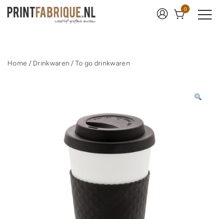
Ga
0
naar
de
inhoud
Print Fabrique
Home
/
Drinkwaren
/
To go drinkwaren