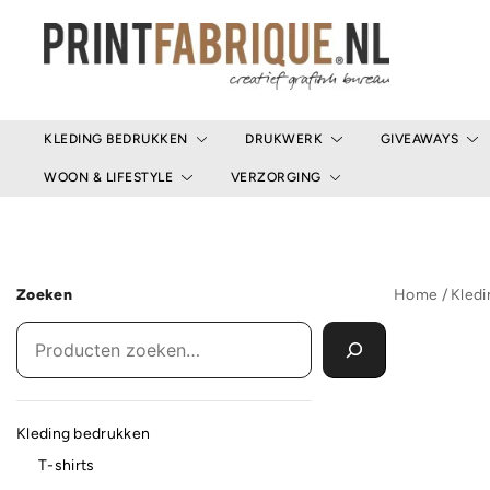
Ga
naar
de
inhoud
Print Fabrique
KLEDING BEDRUKKEN
DRUKWERK
GIVEAWAYS
WOON & LIFESTYLE
VERZORGING
Zoeken
Home
/
Kled
Kleding bedrukken
T-shirts