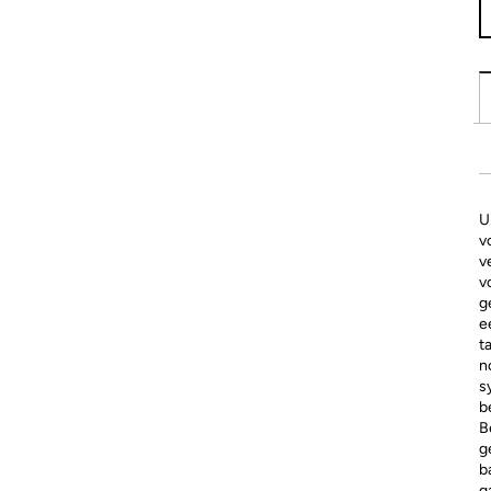
U
v
v
v
g
e
t
n
s
b
B
g
b
g