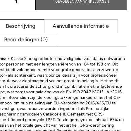
gerecycled
TOEVOEGEN AAN WINKELWAGEN
PET
reflecterend
veiligheidsvest
aantal
Beschrijving
Aanvullende informatie
Beoordelingen (0)
nisex Klasse 2 hoog reflecterend veiligheidsvest dat is ontworpen
oor personen met een lengte variërend van 164 tot 198 cm. Dit
est biedt voldoende ruimte voor grote decoraties aan zowel de
oor- als achterkant, waardoor ze ideaal zijn voor professioneel
ebruik waar zichtbaarheid van het grootste belang is. Het heeft
en fluorescerende achtergrond in combinatie met reflecterende
ape, wat zorgt voor naleving van de EN ISO 20471:2013+A1:2016-
orm. Bovendien zijn de kledingstukken gemarkeerd met het CE-
ymbool om hun naleving van EU-Verordening 2016/425/EU te
evestigen, waardoor ze worden ingedeeld als Persoonlijke
eschermingsmiddelen Categorie II. Gemaakt met GRS-
ecertificeerd gerecycled PET. Totale gerecyclede inhoud: 67% op
asis van het totale gewicht van het artikel. GRS-certificering
arandeert een volledig gecertificeerde toeleveringsketen van de