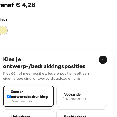
vanaf
€
4,28
leur
Kies je
1
ontwerp-/bedrukkingsposities
Kies één of meer posities. Iedere positie heeft een
eigen afbeelding, ontwerpvlak, upload en prijs.
Zonder
Voorzijde
ontwerp/bedrukking
+€ 4,95 per stuk
Geen meerprijs
Linkerkant
Rechterkant