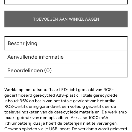
RCS
rPlastic
USB-
oplaadbare
TOEVOEGEN AAN WINKELWAGEN
werklamp
met
extensie
aantal
Beschrijving
Aanvullende informatie
Beoordelingen (0)
Werklamp met uitschuifbaar LED-licht gemaakt van RCS-
gecertificeerd gerecycled ABS-plastic. Totale gerecyclede
inhoud: 36% op basis van het totale gewicht van het artikel.
RCS-certificering garandeert een volledig gecertificeerde
toeleveringsketen van de gerecyclede materialen. De werklamp
maakt gebruik van een oplaadbare A-klasse 1000 mAh
lithiumbatterij, dus je hoeft de batterijen niet te vervangen.
Gewoon opladen via je USB-poort. De werklamp wordt geleverd