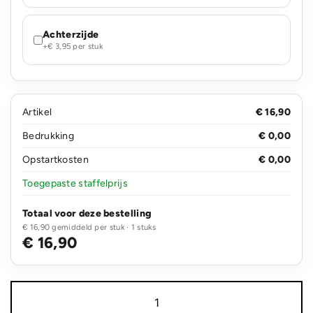
Achterzijde
+€ 3,95 per stuk
Artikel
€ 16,90
Bedrukking
€ 0,00
Opstartkosten
€ 0,00
Toegepaste staffelprijs
Totaal voor deze bestelling
€ 16,90 gemiddeld per stuk · 1 stuks
€ 16,90
Gear
X