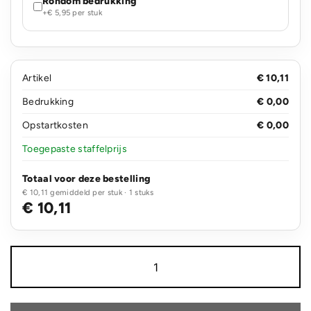
Rondom bedrukking
+€ 5,95 per stuk
Artikel
€ 10,11
Bedrukking
€ 0,00
Opstartkosten
€ 0,00
Toegepaste staffelprijs
Totaal voor deze bestelling
€ 10,11 gemiddeld per stuk · 1 stuks
€ 10,11
Flow
RCS
gerecyclede
roestvrijstalen
vacuümfles