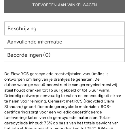
aantal
TOEVOEGEN AAN WINKELWAGEN
Beschrijving
Aanvullende informatie
Beoordelingen (0)
De Flow RCS gerecyclede roestvrijstalen vacuümfles is
ontworpen om lang van je drankjes te genieten. De
dubbelwandige vacuümconstructie van gerecycled roestvrij
staal houdt dranken tot 15 uur gekoeld of tot 5 uur warm.
Driedelig ontwerp: eenvoudig te vullen en eenvoudig uit elkaar
te halen voor reiniging. Gemaakt met RCS (Recycled Claim
Standard) gecertificeerde gerecyclede materialen. RCS-
certificering zorgt voor een volledig gecertificeerde
toeleveringsketen van de gerecyclede materialen. Totale
gerecyclede inhoud: 75% op basis van het totale gewicht van
het artikel. Fles is geschikt voor dranken tot 75℃. BPA-vrij.