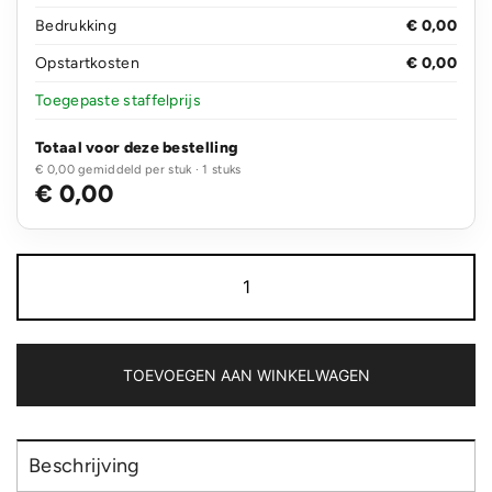
Bedrukking
€ 0,00
Opstartkosten
€ 0,00
Toegepaste staffelprijs
Totaal voor deze bestelling
€ 0,00 gemiddeld per stuk · 1 stuks
€ 0,00
Flight
tag
met
sleutelhanger
aantal
TOEVOEGEN AAN WINKELWAGEN
Beschrijving