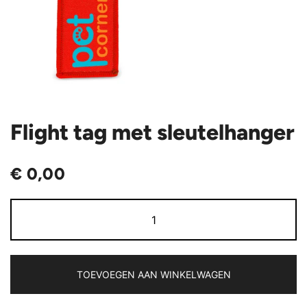
Flight tag met sleutelhanger
€
0,00
Flight
tag
met
sleutelhanger
aantal
TOEVOEGEN AAN WINKELWAGEN