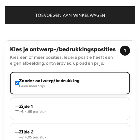
gekleurd
lang
140g/m²
TOEVOEGEN AAN WINKELWAGEN
38x10x42cm
aantal
Kies je ontwerp-/bedrukkingsposities
1
Kies één of meer posities. Iedere positie heeft een
eigen afbeelding, ontwerpvlak, upload en prijs.
Zonder ontwerp/bedrukking
Geen meerprijs
Zijde 1
+€ 4,95 per stuk
Zijde 2
+€ 4,95 per stuk