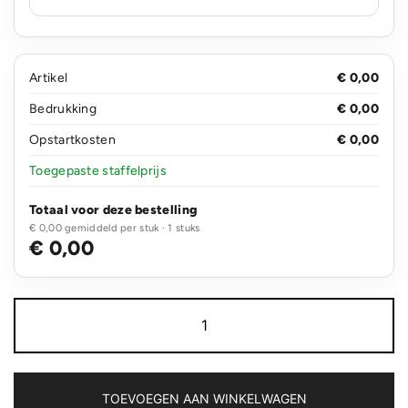
Artikel
€ 0,00
Bedrukking
€ 0,00
Opstartkosten
€ 0,00
Toegepaste staffelprijs
Totaal voor deze bestelling
€ 0,00 gemiddeld per stuk · 1 stuks
€ 0,00
Fairtrade
katoenen
tas
gekleurd
lang
140g/m²
TOEVOEGEN AAN WINKELWAGEN