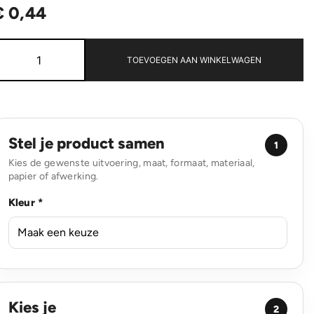
€
0,44
Devin
GRS-
TOEVOEGEN AAN WINKELWAGEN
gecertificeerde
RABS-
pen
transparant
aantal
Stel je product samen
1
Kies de gewenste uitvoering, maat, formaat, materiaal,
papier of afwerking.
Kleur *
Kies je
2