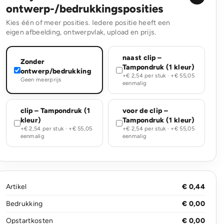
ontwerp-/bedrukkingsposities
Kies één of meer posities. Iedere positie heeft een
eigen afbeelding, ontwerpvlak, upload en prijs.
naast clip –
Zonder
Tampondruk (1 kleur)
ontwerp/bedrukking
+€ 2,54 per stuk · +€ 55,05
Geen meerprijs
eenmalig
clip – Tampondruk (1
voor de clip –
kleur)
Tampondruk (1 kleur)
+€ 2,54 per stuk · +€ 55,05
+€ 2,54 per stuk · +€ 55,05
eenmalig
eenmalig
Artikel
€ 0,44
Bedrukking
€ 0,00
Opstartkosten
€ 0,00