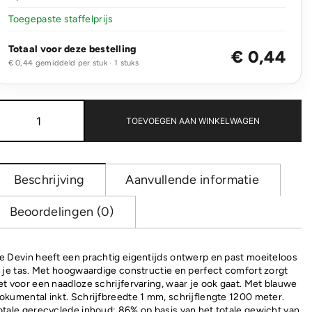
Toegepaste staffelprijs
Totaal voor deze bestelling
€ 0,44
€ 0,44 gemiddeld per stuk · 1 stuks
Devin
GRS-
TOEVOEGEN AAN WINKELWAGEN
gecertificeerde
RABS-
pen
transparant
Beschrijving
Aanvullende informatie
aantal
Beoordelingen (0)
e Devin heeft een prachtig eigentijds ontwerp en past moeiteloos
n je tas. Met hoogwaardige constructie en perfect comfort zorgt
et voor een naadloze schrijfervaring, waar je ook gaat. Met blauwe
okumental inkt. Schrijfbreedte 1 mm, schrijflengte 1200 meter.
otale gerecyclede inhoud: 86% op basis van het totale gewicht van