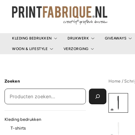
Ga
naar
de
inhoud
Print Fabrique
KLEDING BEDRUKKEN
DRUKWERK
GIVEAWAYS
WOON & LIFESTYLE
VERZORGING
Zoeken
Home
/
Schri
Kleding bedrukken
T-shirts