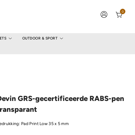
0
ETS
OUTDOOR & SPORT
Devin GRS-gecertificeerde RABS-pen
transparant
edrukking: Pad Print Low 35 x 5 mm