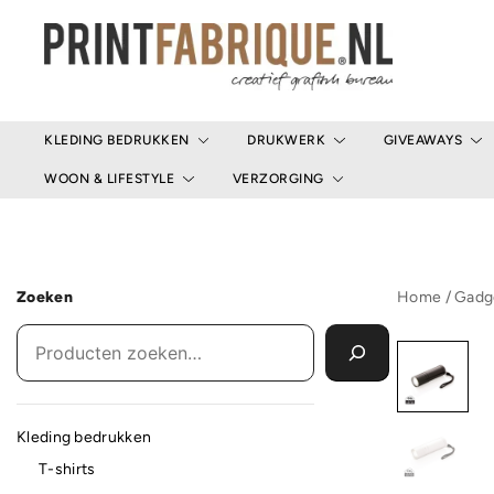
Ga
naar
de
inhoud
Print Fabrique
KLEDING BEDRUKKEN
DRUKWERK
GIVEAWAYS
WOON & LIFESTYLE
VERZORGING
Zoeken
Home
/
Gadg
Kleding bedrukken
T-shirts