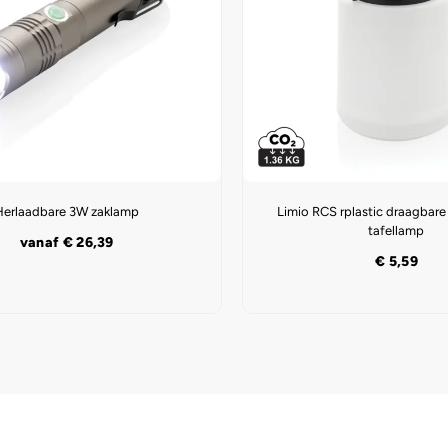
Herlaadbare 3W zaklamp
Limio RCS rplastic draagbar
tafellamp
vanaf
€
26,39
€
5,59