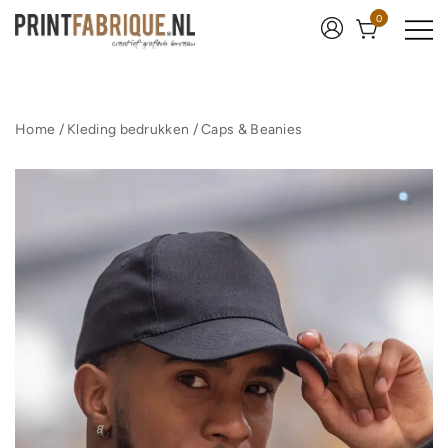
Ga
0
naar
de
inhoud
Print Fabrique
Home
/
Kleding bedrukken
/
Caps & Beanies