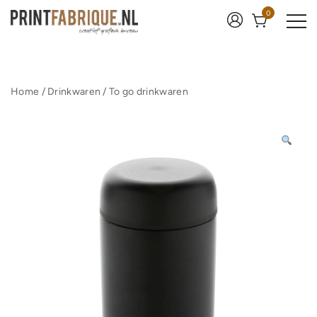
Ga
0
naar
de
inhoud
Print Fabrique
Home
/
Drinkwaren
/
To go drinkwaren