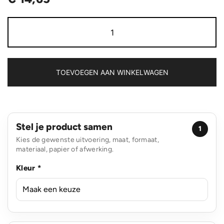
Brew
RCS-
gecertificeerde
gerecycled
rvs
vacuümmok
TOEVOEGEN AAN WINKELWAGEN
aantal
Stel je product samen
1
Kies de gewenste uitvoering, maat, formaat,
materiaal, papier of afwerking.
Kleur *