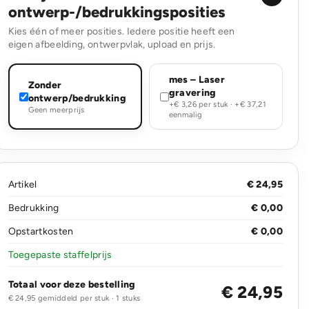
ontwerp-/bedrukkingsposities
Kies één of meer posities. Iedere positie heeft een
eigen afbeelding, ontwerpvlak, upload en prijs.
mes – Laser
Zonder
gravering
ontwerp/bedrukking
+€ 3,26 per stuk · +€ 37,21
Geen meerprijs
eenmalig
Artikel
€ 24,95
Bedrukking
€ 0,00
Opstartkosten
€ 0,00
Toegepaste staffelprijs
Totaal voor deze bestelling
€ 24,95
€ 24,95 gemiddeld per stuk · 1 stuks