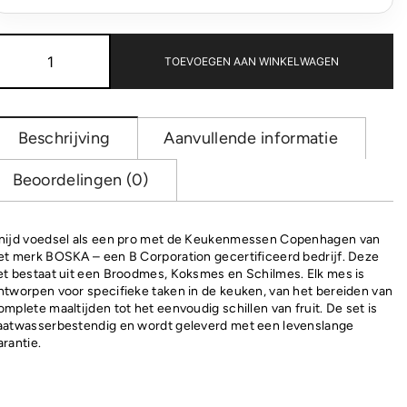
BOSKA
Keukenmessen
TOEVOEGEN AAN WINKELWAGEN
Copenhagen,
Set
van
3
Beschrijving
Aanvullende informatie
aantal
Beoordelingen (0)
nijd voedsel als een pro met de Keukenmessen Copenhagen van
et merk BOSKA – een B Corporation gecertificeerd bedrijf. Deze
et bestaat uit een Broodmes, Koksmes en Schilmes. Elk mes is
ntworpen voor specifieke taken in de keuken, van het bereiden van
omplete maaltijden tot het eenvoudig schillen van fruit. De set is
aatwasserbestendig en wordt geleverd met een levenslange
arantie.