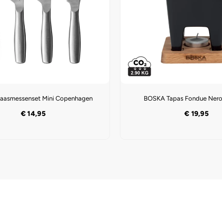
aasmessenset Mini Copenhagen
BOSKA Tapas Fondue Nero
€
14,95
€
19,95