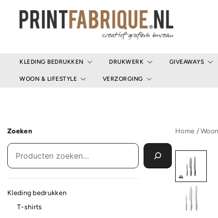
Ga
naar
de
inhoud
Print Fabrique
KLEDING BEDRUKKEN
DRUKWERK
GIVEAWAYS
WOON & LIFESTYLE
VERZORGING
Zoeken
Home
/
Woon 
Kleding bedrukken
T-shirts