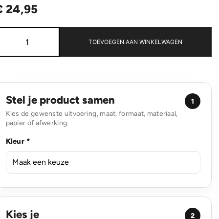
€
24,95
BOSKA
Keukenmessen
TOEVOEGEN AAN WINKELWAGEN
Copenhagen,
Set
van
3
aantal
Stel je product samen
1
Kies de gewenste uitvoering, maat, formaat, materiaal,
papier of afwerking.
Kleur *
Kies je
2