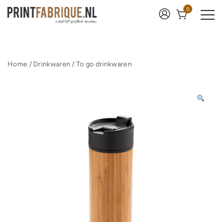
Ga
0
naar
de
inhoud
Print Fabrique
Home
/
Drinkwaren
/
To go drinkwaren