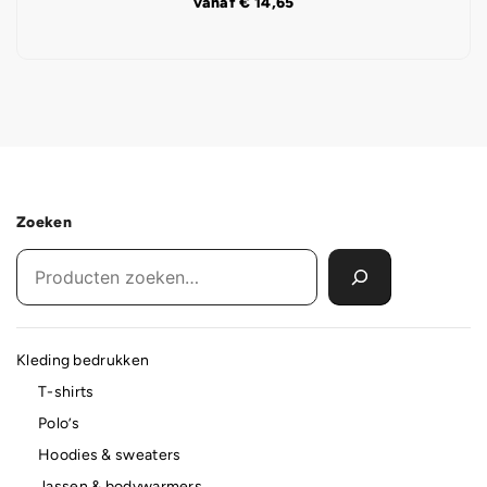
vanaf
€
14,65
Zoeken
Kleding bedrukken
T-shirts
Polo’s
Hoodies & sweaters
Jassen & bodywarmers