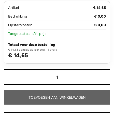
Artikel
€ 14,65
Bedrukking
€ 0,00
Opstartkosten
€ 0,00
Toegepaste staffelprijs
Totaal voor deze bestelling
€ 14,65 gemiddeld per stuk · 1 stuks
€ 14,65
Bogota
bamboe
lekvrije
isoleer
koffiebeker
aantal
TOEVOEGEN AAN WINKELWAGEN