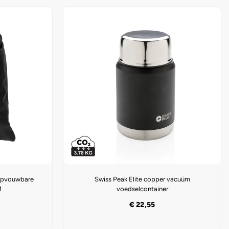
opvouwbare
Swiss Peak Elite copper vacuüm
M
voedselcontainer
€
22,55