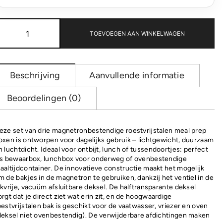
Black+Blum
Mealprep
TOEVOEGEN AAN WINKELWAGEN
Box
Set
3
stuks
Beschrijving
Aanvullende informatie
Klein,
Middel,
Beoordelingen (0)
Groot
aantal
eze set van drie magnetronbestendige roestvrijstalen meal prep
oxen is ontworpen voor dagelijks gebruik – lichtgewicht, duurzaam
n luchtdicht. Ideaal voor ontbijt, lunch of tussendoortjes: perfect
ls bewaarbox, lunchbox voor onderweg of ovenbestendige
aaltijdcontainer. De innovatieve constructie maakt het mogelijk
m de bakjes in de magnetron te gebruiken, dankzij het ventiel in de
ekvrije, vacuüm afsluitbare deksel. De halftransparante deksel
orgt dat je direct ziet wat erin zit, en de hoogwaardige
oestvrijstalen bak is geschikt voor de vaatwasser, vriezer en oven
deksel niet ovenbestendig). De verwijderbare afdichtingen maken