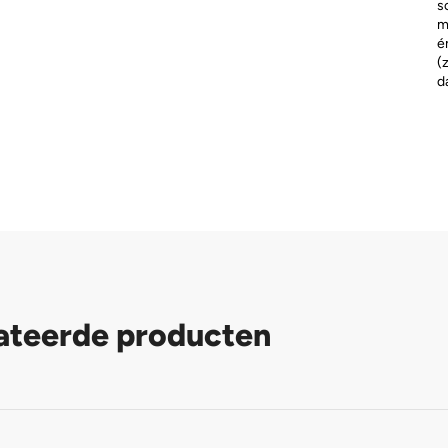
s
m
é
(
d
ateerde producten