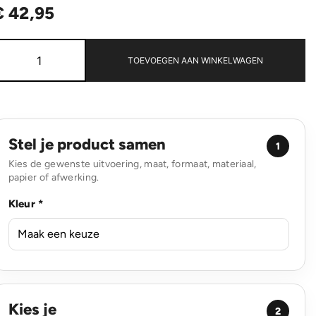
€
42,95
Black+Blum
Mealprep
TOEVOEGEN AAN WINKELWAGEN
Box
Set
3
stuks
Klein,
Middel,
Stel je product samen
1
Groot
Kies de gewenste uitvoering, maat, formaat, materiaal,
aantal
papier of afwerking.
Kleur *
Kies je
2