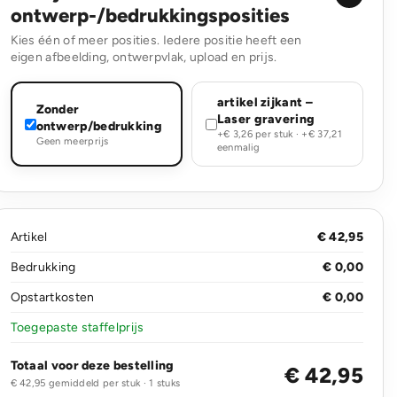
ontwerp-/bedrukkingsposities
Kies één of meer posities. Iedere positie heeft een
eigen afbeelding, ontwerpvlak, upload en prijs.
artikel zijkant –
Zonder
Laser gravering
ontwerp/bedrukking
+€ 3,26 per stuk · +€ 37,21
Geen meerprijs
eenmalig
Artikel
€ 42,95
Bedrukking
€ 0,00
Opstartkosten
€ 0,00
Toegepaste staffelprijs
Totaal voor deze bestelling
€ 42,95
€ 42,95 gemiddeld per stuk · 1 stuks