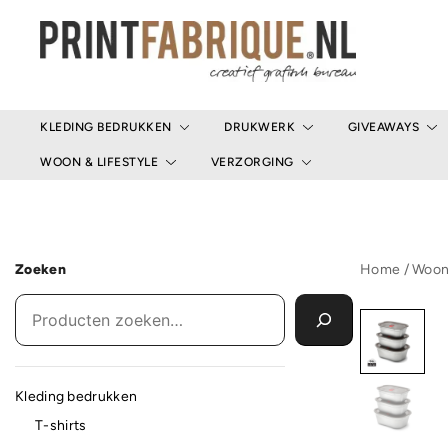
Ga
naar
de
inhoud
Print Fabrique
KLEDING BEDRUKKEN
DRUKWERK
GIVEAWAYS
WOON & LIFESTYLE
VERZORGING
Zoeken
Home
/
Woon 
Kleding bedrukken
T-shirts