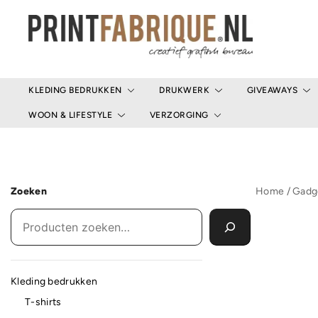
Ga
naar
de
inhoud
Print Fabrique
KLEDING BEDRUKKEN
DRUKWERK
GIVEAWAYS
WOON & LIFESTYLE
VERZORGING
Zoeken
Home
/
Gadg
Kleding bedrukken
T-shirts