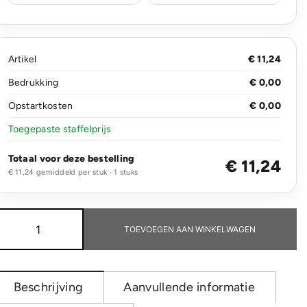
Artikel
€ 11,24
Bedrukking
€ 0,00
Opstartkosten
€ 0,00
Toegepaste staffelprijs
Totaal voor deze bestelling
€ 11,24
€ 11,24 gemiddeld per stuk · 1 stuks
Bamboo
X
TOEVOEGEN AAN WINKELWAGEN
5W
draadloze
oplader
aantal
Beschrijving
Aanvullende informatie