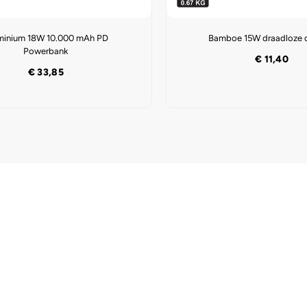
minium 18W 10.000 mAh PD
Bamboe 15W draadloze 
Powerbank
€
11,40
€
33,85