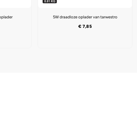
oplader
5W draadloze oplader van tarwestro
€
7,85