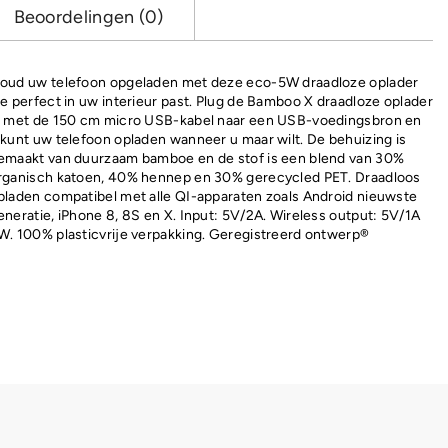
Beoordelingen (0)
oud uw telefoon opgeladen met deze eco-5W draadloze oplader
ie perfect in uw interieur past. Plug de Bamboo X draadloze oplader
n met de 150 cm micro USB-kabel naar een USB-voedingsbron en
 kunt uw telefoon opladen wanneer u maar wilt. De behuizing is
emaakt van duurzaam bamboe en de stof is een blend van 30%
rganisch katoen, 40% hennep en 30% gerecycled PET. Draadloos
pladen compatibel met alle QI-apparaten zoals Android nieuwste
eneratie, iPhone 8, 8S en X. Input: 5V/2A. Wireless output: 5V/1A
W. 100% plasticvrije verpakking. Geregistreerd ontwerp®