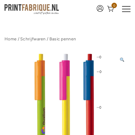
Ga
0
naar
de
inhoud
Print Fabrique
Home
/
Schrijfwaren
/
Basic pennen