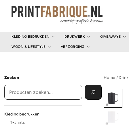
Ga
naar
de
inhoud
Print Fabrique
KLEDING BEDRUKKEN
DRUKWERK
GIVEAWAYS
WOON & LIFESTYLE
VERZORGING
Zoeken
Home
/
Drin
Kleding bedrukken
T-shirts