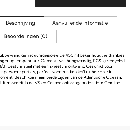
RCS
Recycled
beker
450
Beschrijving
Aanvullende informatie
ML
aantal
Beoordelingen (0)
ubbelwandige vacuümgeïsoleerde 450 ml beker houdt je drankjes
anger op temperatuur. Gemaakt van hoogwaardig, RCS-gerecycled
8/8 roestvrij staal met een zweetvrij ontwerp. Geschikt voor
enpersoonsporties, perfect voor een kop koffie/thee op elk
oment. Beschikbaar aan beide zijden van de Atlantische Oceaan.
it item wordt in de VS en Canada ook aangeboden door Gemline.