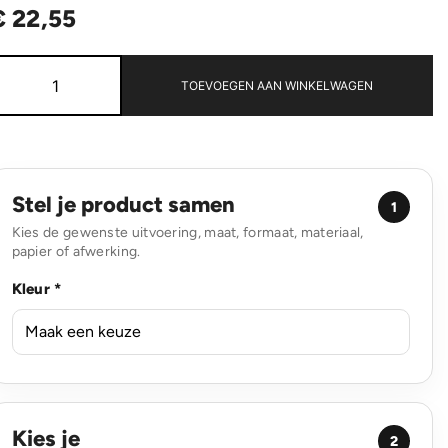
€
22,55
Aviana™
Rowan
TOEVOEGEN AAN WINKELWAGEN
RCS
Recycled
beker
450
ML
aantal
Stel je product samen
1
Kies de gewenste uitvoering, maat, formaat, materiaal,
papier of afwerking.
Kleur *
Kies je
2