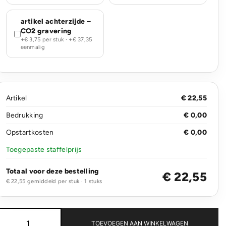
artikel achterzijde –
CO2 gravering
+€ 3,75 per stuk · +€ 37,35
eenmalig
Artikel
€ 22,55
Bedrukking
€ 0,00
Opstartkosten
€ 0,00
Toegepaste staffelprijs
Totaal voor deze bestelling
€ 22,55
€ 22,55 gemiddeld per stuk · 1 stuks
Aviana™
Rowan
TOEVOEGEN AAN WINKELWAGEN