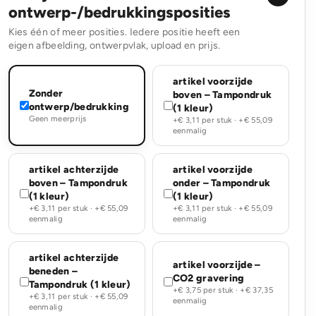
ontwerp-/bedrukkingsposities
Kies één of meer posities. Iedere positie heeft een
eigen afbeelding, ontwerpvlak, upload en prijs.
artikel voorzijde
Zonder
boven – Tampondruk
ontwerp/bedrukking
(1 kleur)
Geen meerprijs
+€ 3,11 per stuk · +€ 55,09
eenmalig
artikel achterzijde
artikel voorzijde
boven – Tampondruk
onder – Tampondruk
(1 kleur)
(1 kleur)
+€ 3,11 per stuk · +€ 55,09
+€ 3,11 per stuk · +€ 55,09
eenmalig
eenmalig
artikel achterzijde
artikel voorzijde –
beneden –
CO2 gravering
Tampondruk (1 kleur)
+€ 3,75 per stuk · +€ 37,35
+€ 3,11 per stuk · +€ 55,09
eenmalig
eenmalig