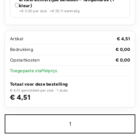
kleur)
+€ 3,00 per stuk · +€ 55,11 eenmalig
Artikel
€ 4,51
Bedrukking
€ 0,00
Opstartkosten
€ 0,00
Toegepaste staffelprijs
Totaal voor deze bestelling
€ 4,51 gemiddeld per stuk · 1 stuks
€ 4,51
GRS
A5
gerecycled
lederen