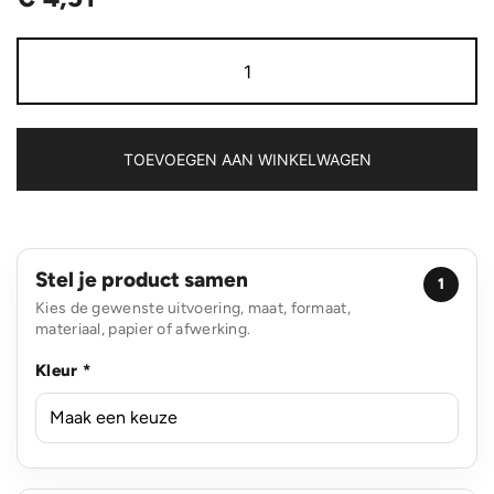
GRS
A5
gerecycled
lederen
notitieboek
aantal
TOEVOEGEN AAN WINKELWAGEN
Stel je product samen
1
Kies de gewenste uitvoering, maat, formaat,
materiaal, papier of afwerking.
Kleur *