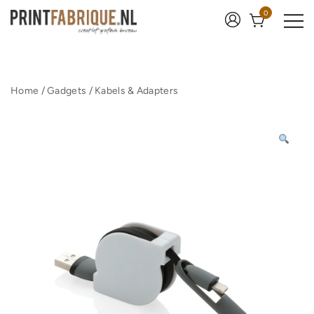
Ga
0
naar
de
inhoud
Print Fabrique
Home
/
Gadgets
/
Kabels & Adapters