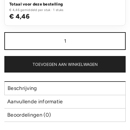
Totaal voor deze bestelling
€ 4,46 gemiddeld per stuk · 1 stuks
€ 4,46
3-
in-
1
kabel
met
oprolmechanisme
TOEVOEGEN AAN WINKELWAGEN
aantal
Beschrijving
Aanvullende informatie
Beoordelingen (0)