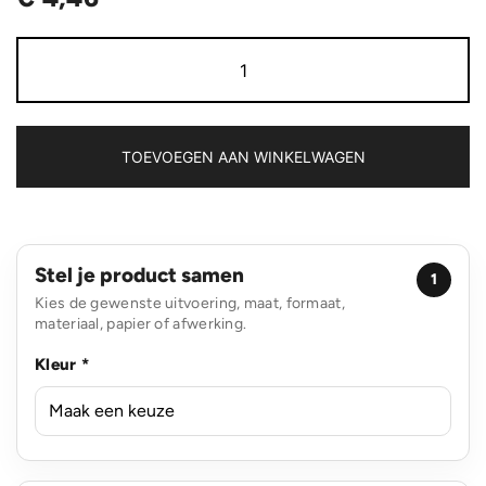
3-
in-
1
kabel
met
oprolmechanisme
TOEVOEGEN AAN WINKELWAGEN
aantal
Stel je product samen
1
Kies de gewenste uitvoering, maat, formaat,
materiaal, papier of afwerking.
Kleur *