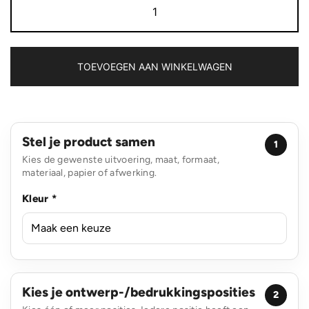
delige
hersenkrakerset
aantal
TOEVOEGEN AAN WINKELWAGEN
Stel je product samen
1
Kies de gewenste uitvoering, maat, formaat,
materiaal, papier of afwerking.
Kleur *
Kies je ontwerp-/bedrukkingsposities
2