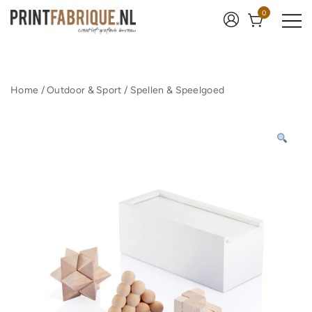
Ga
0
naar
de
inhoud
Print Fabrique
Home
/
Outdoor & Sport
/
Spellen & Speelgoed