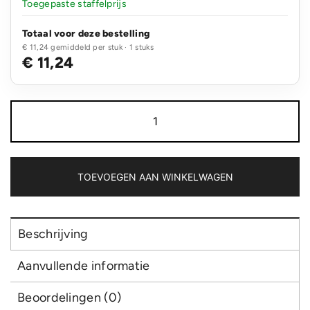
Toegepaste staffelprijs
Totaal voor deze bestelling
€ 11,24 gemiddeld per stuk · 1 stuks
€ 11,24
3-
delige
hersenkrakerset
aantal
TOEVOEGEN AAN WINKELWAGEN
Beschrijving
Aanvullende informatie
Beoordelingen (0)