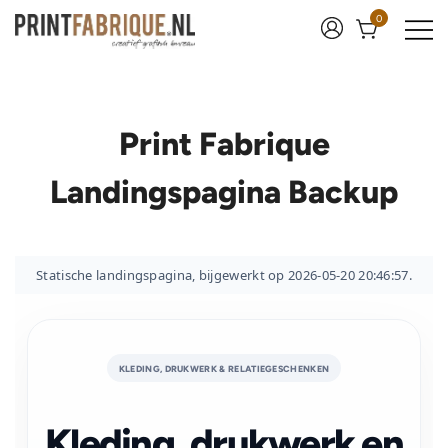
Ga
0
naar
de
inhoud
Print Fabrique
Print Fabrique
Landingspagina Backup
Statische landingspagina, bijgewerkt op 2026-05-20 20:46:57.
KLEDING, DRUKWERK & RELATIEGESCHENKEN
Kleding, drukwerk en