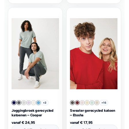
+2
+16
Joggingbroek gerecycled
Sweater gerecycled katoen
katoenen – Cooper
– Etosha
vanaf
€
24,95
vanaf
€
17,95