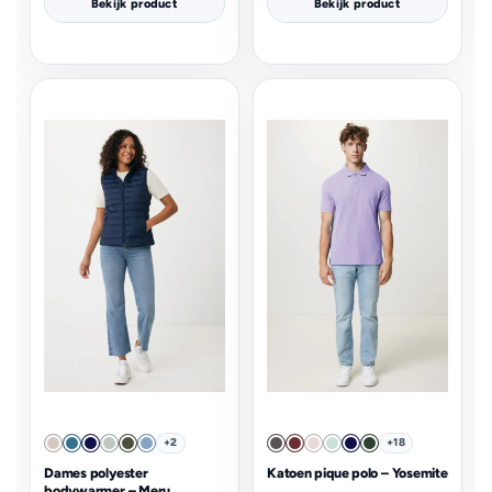
Bekijk product
Bekijk product
+2
+18
Dames polyester
Katoen pique polo – Yosemite
bodywarmer – Meru