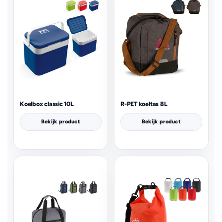
Koelbox classic 10L
R-PET koeltas 8L
Bekijk product
Bekijk product