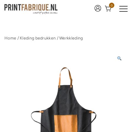
Ga
0
naar
de
inhoud
Print Fabrique
Home
/
Kleding bedrukken
/
Werkkleding