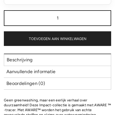
Impact
AWARE™
5
panel
280gr
recycled
TOEVOEGEN AAN WINKELWAGEN
katoenen
cap
aantal
Beschrijving
Aanvullende informatie
Beoordelingen (0)
Geen greenwashing, maar een eerlijk verhaal over
duurzaamheid! Deze Impact-collectie is gemaakt met AWARE ™
-tracer. Met AWARE™ worden het gebruik van echte
gerecyclede stoffen en claims over watervermindering