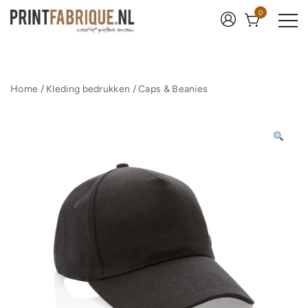
Ga
0
naar
de
inhoud
Print Fabrique
Home
/
Kleding bedrukken
/
Caps & Beanies