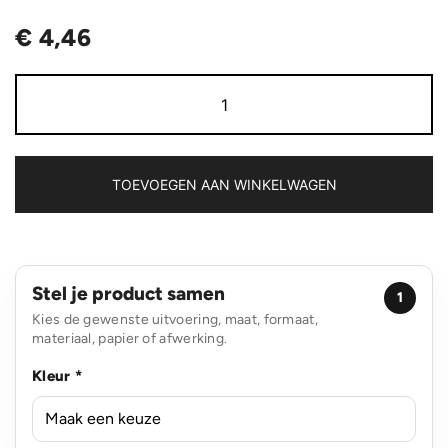
€
4,46
Impact
AWARE™
5
panel
280gr
recycled
TOEVOEGEN AAN WINKELWAGEN
katoenen
cap
aantal
Stel je product samen
1
Kies de gewenste uitvoering, maat, formaat,
materiaal, papier of afwerking.
Kleur *