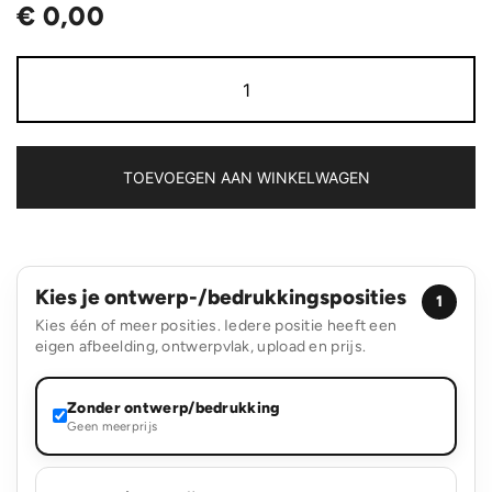
€
0,00
Cadeau
in
blik
aantal
TOEVOEGEN AAN WINKELWAGEN
Kies je ontwerp-/bedrukkingsposities
1
Kies één of meer posities. Iedere positie heeft een
eigen afbeelding, ontwerpvlak, upload en prijs.
Zonder ontwerp/bedrukking
Geen meerprijs