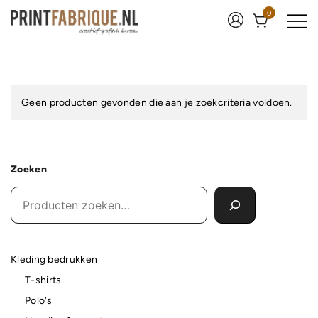
Ga
0
naar
de
inhoud
Print Fabrique
Geen producten gevonden die aan je zoekcriteria voldoen.
Zoeken
Kleding bedrukken
T-shirts
Polo’s