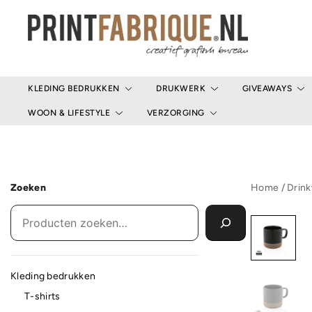
Ga
naar
de
inhoud
Print Fabrique
KLEDING BEDRUKKEN
DRUKWERK
GIVEAWAYS
WOON & LIFESTYLE
VERZORGING
Zoeken
Home
/
Drin
Kleding bedrukken
T-shirts