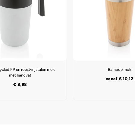
ycled PP en roestvrijstalen mok
Bamboe mok
met handvat
vanaf
€
10,12
€
8,98