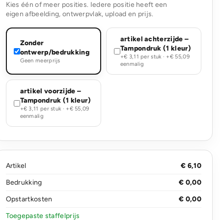
Kies één of meer posities. Iedere positie heeft een
eigen afbeelding, ontwerpvlak, upload en prijs.
artikel achterzijde –
Zonder
Tampondruk (1 kleur)
ontwerp/bedrukking
+€ 3,11 per stuk · +€ 55,09
Geen meerprijs
eenmalig
artikel voorzijde –
Tampondruk (1 kleur)
+€ 3,11 per stuk · +€ 55,09
eenmalig
Artikel
€ 6,10
Bedrukking
€ 0,00
Opstartkosten
€ 0,00
Toegepaste staffelprijs