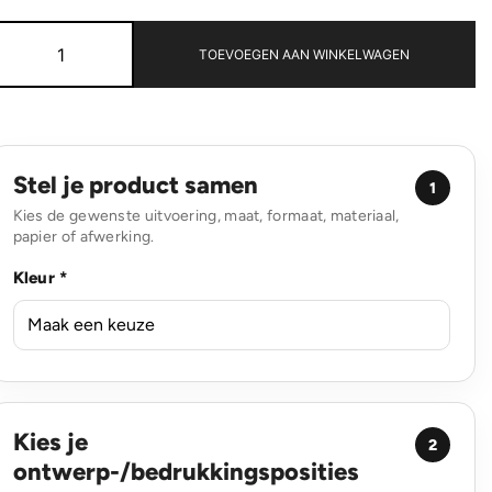
Geglazuurde
keramische
TOEVOEGEN AAN WINKELWAGEN
mok
360
ml
aantal
Stel je product samen
1
Kies de gewenste uitvoering, maat, formaat, materiaal,
papier of afwerking.
Kleur *
Kies je
2
ontwerp-/bedrukkingsposities