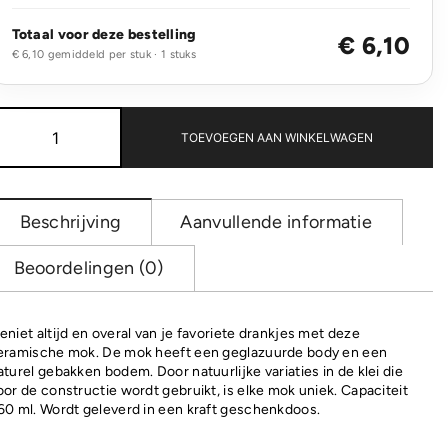
Totaal voor deze bestelling
€ 6,10
€ 6,10 gemiddeld per stuk · 1 stuks
Geglazuurde
keramische
TOEVOEGEN AAN WINKELWAGEN
mok
360
ml
aantal
Beschrijving
Aanvullende informatie
Beoordelingen (0)
eniet altijd en overal van je favoriete drankjes met deze
eramische mok. De mok heeft een geglazuurde body en een
aturel gebakken bodem. Door natuurlijke variaties in de klei die
oor de constructie wordt gebruikt, is elke mok uniek. Capaciteit
60 ml. Wordt geleverd in een kraft geschenkdoos.