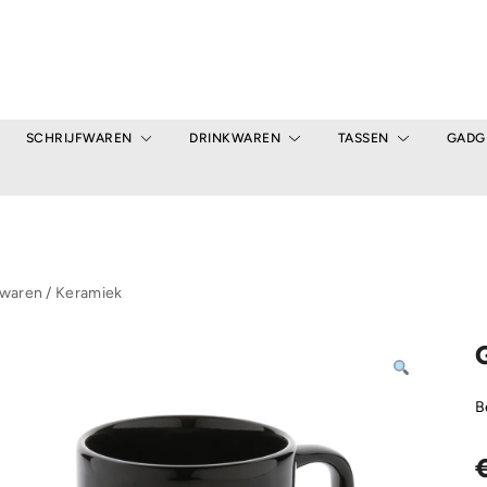
SCHRIJFWAREN
DRINKWAREN
TASSEN
GADG
kwaren
/
Keramiek
B