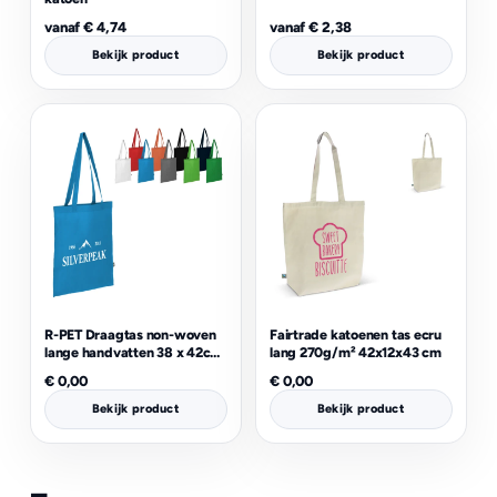
vanaf
€
4,74
vanaf
€
2,38
Bekijk product
Bekijk product
R-PET Draagtas non-woven
Fairtrade katoenen tas ecru
lange handvatten 38 x 42cm
lang 270g/m² 42x12x43 cm
75g/m²
€
0,00
€
0,00
Bekijk product
Bekijk product