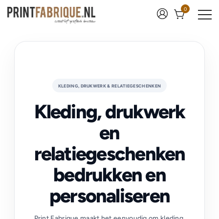
0
Print Fabrique
KLEDING, DRUKWERK & RELATIEGESCHENKEN
Kleding, drukwerk
en
relatiegeschenken
bedrukken en
personaliseren
Print Fabrique maakt het eenvoudig om kleding,