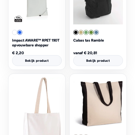
Impact AWARE™ RPET 190T
Cabas tas Ramble
opvouwbare shopper
€
2,20
vanaf
€
20,81
Bekijk product
Bekijk product