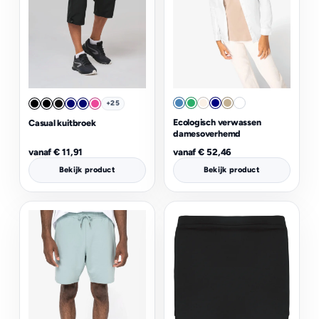
+25
Ecologisch verwassen
Casual kuitbroek
damesoverhemd
vanaf
€
11,91
vanaf
€
52,46
Bekijk product
Bekijk product