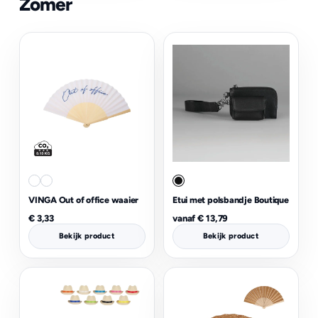
Zomer
VINGA Out of office waaier
Etui met polsbandje Boutique
€
3,33
vanaf
€
13,79
Bekijk product
Bekijk product