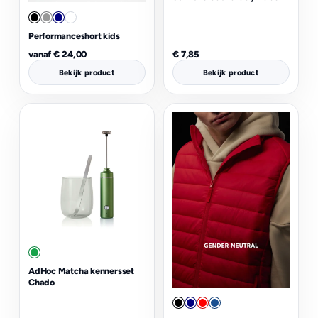
Performanceshort kids
vanaf
€
24,00
€
7,85
Bekijk product
Bekijk product
AdHoc Matcha kennersset
Chado